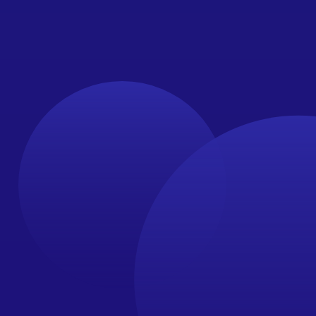
1. Le pic d'énergie
2. La longue attente qui suit
3. L'impact sur toute la journée
Mon conseil :